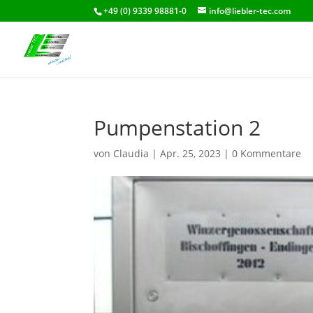
+49 (0) 9339 98881-0
info@liebler-tec.com
Pumpenstation 2
von
Claudia
|
Apr. 25, 2023
|
0 Kommentare