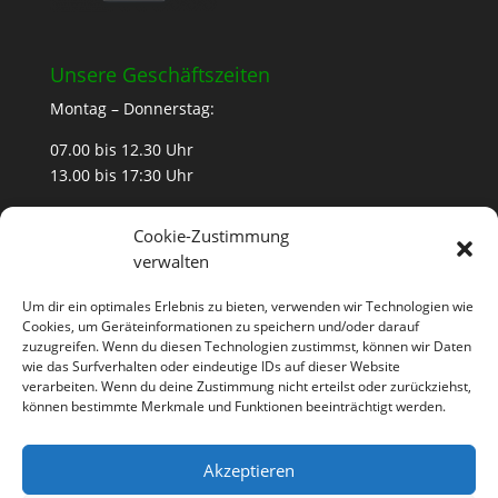
Unsere Geschäftszeiten
Montag – Donnerstag:
07.00 bis 12.30 Uhr
13.00 bis 17:30 Uhr
Freitag
Cookie-Zustimmung
07.00 bis 12:30 Uhr
verwalten
Samstag
Um dir ein optimales Erlebnis zu bieten, verwenden wir Technologien wie
Cookies, um Geräteinformationen zu speichern und/oder darauf
nach Vereinbarung
zuzugreifen. Wenn du diesen Technologien zustimmst, können wir Daten
wie das Surfverhalten oder eindeutige IDs auf dieser Website
verarbeiten. Wenn du deine Zustimmung nicht erteilst oder zurückziehst,
können bestimmte Merkmale und Funktionen beeinträchtigt werden.
Kontakt
Impressum
Akzeptieren
Datenschutz