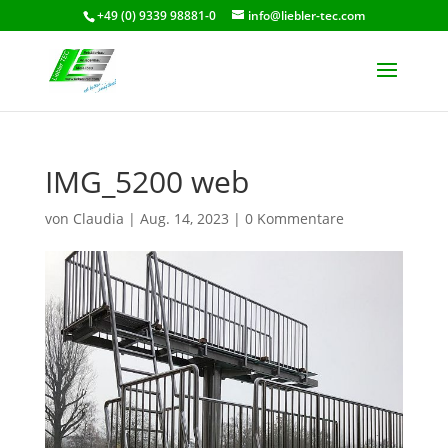
+49 (0) 9339 98881-0
info@liebler-tec.com
IMG_5200 web
von
Claudia
|
Aug. 14, 2023
|
0 Kommentare