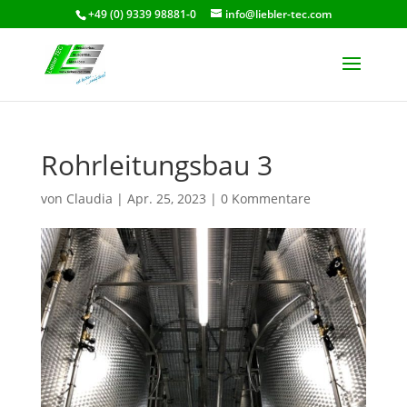
+49 (0) 9339 98881-0
info@liebler-tec.com
Rohrleitungsbau 3
von
Claudia
|
Apr. 25, 2023
|
0 Kommentare